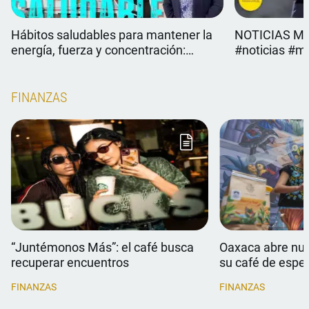
Hábitos saludables para mantener la
NOTICIAS MÉX
energía, fuerza y concentración:
#noticias #mé
#lorenaríos | #VÉRTIGOPOLÍTICO
#VIRAL #VÉR
FINANZAS
“Juntémonos Más”: el café busca
Oaxaca abre nu
recuperar encuentros
su café de espec
FINANZAS
FINANZAS